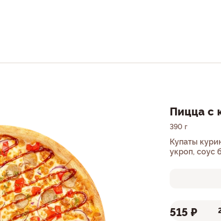
Пицца с 
390 г
Купаты куриные, соус г
укроп, соус 
515 ₽