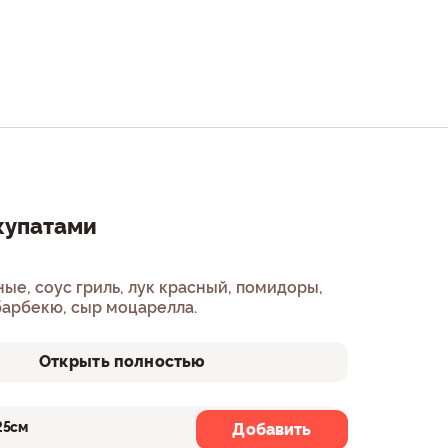
купатами
риль, лук красный, помидоры,
барбекю, сыр моцарелла.
Открыть полностью
25см
30см
Добавить