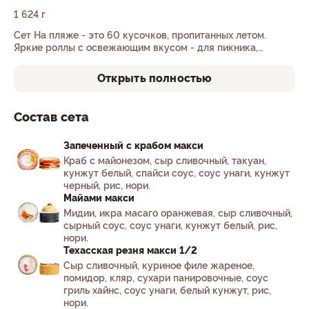
1 624 г
Сет На пляже - это 60 кусочков, пропитанных летом.
Яркие роллы с освежающим вкусом - для пикника,
вечеринки или просто чтобы порадовать себя!
Открыть полностью
Состав сета
Запеченный с крабом макси
Краб с майонезом, сыр сливочный, такуан,
кунжут белый, спайси соус, соус унаги, кунжут
черный, рис, нори.
Майами макси
Мидии, икра масаго оранжевая, сыр сливочный,
сырный соус, соус унаги, кунжут белый, рис,
нори.
Техасская резня макси 1/2
Сыр сливочный, куриное филе жареное,
помидор, кляр, сухари панировочные, соус
гриль хайнс, соус унаги, белый кунжут, рис,
нори.