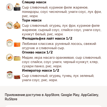
Слешер макси
Сыр сливочный, куриное филе жареное,
помидоры, соус чесночный, унаги соус, лук фри,
рис, нори.
Тори макси
Сыр сливочный, огурец, лук фри, куриное филе
жареное, сырный соус, спайси соус, унаги соус,
кунжут белый, рис, нори.
Филадельфия лайт макси 1/2
Любимая классика: румяный лосось, свежий
огурчик и сливочный сыр.
Огниво макси 1/2
Мидии, икра масаго оранжевая, сыр сливочный,
соус спайси, соус унаги, черный кунжут, кляр,
сухари панко, рис, нори.
Император макси 1/2
Сыр сливочный, огурец, тунец, лук зеленый,
унаги соус, рис, нори.
Приложение доступно в AppStore, Google Play, AppGallery,
RuStore